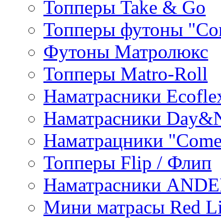
Топперы Take & Go
Топперы футоны "Co
Футоны Матролюкс
Топперы Matro-Roll
Наматрасники Ecofle
Наматрасники Day&N
Наматрацники "Come
Топперы Flip / Флип
Наматрасники AND
Мини матрасы Red L