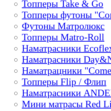
Топперы Take & Go
Топперы футоны "Co
Футоны Матролюкс
Топперы Matro-Roll
Наматрасники Ecofle
Наматрасники Day&N
Наматрацники "Come
Топперы Flip / Флип
Наматрасники AND
Мини матрасы Red L