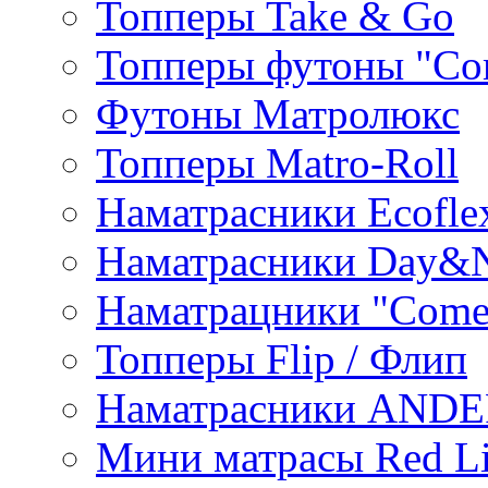
Топперы Take & Go
Топперы футоны "Co
Футоны Матролюкс
Топперы Matro-Roll
Наматрасники Ecofle
Наматрасники Day&N
Наматрацники "Come
Топперы Flip / Флип
Наматрасники AND
Мини матрасы Red L