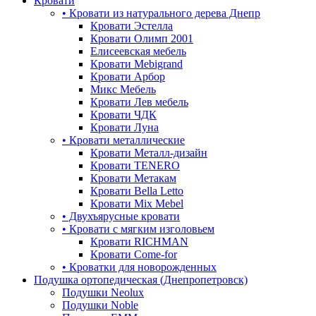
Кровати
• Кровати из натурального дерева Днепр
Кровати Эстелла
Кровати Олимп 2001
Елисеевская мебель
Кровати Mebigrand
Кровати Арбор
Микс Мебель
Кровати Лев мебель
Кровати ЧДК
Кровати Луна
• Кровати металлические
Кровати Металл-дизайн
Кровати TENERO
Кровати Метакам
Кровати Bella Letto
Кровати Mix Mebel
• Двухъярусные кровати
• Кровати с мягким изголовьем
Кровати RICHMAN
Кровати Come-for
• Кроватки для новорожденных
Подушка ортопедическая (Днепропетровск)
Подушки Neolux
Подушки Noble