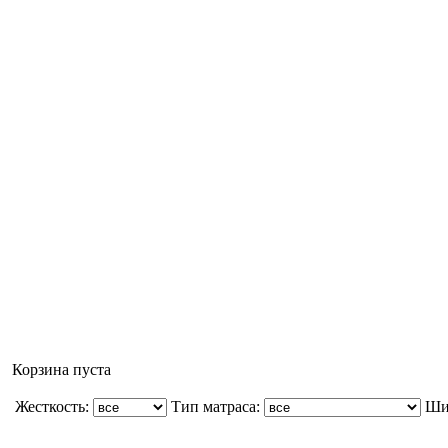
Не дозвонились? Оставьте свой номер!
Корзина пуста
Жесткость:
Тип матраса:
Ши