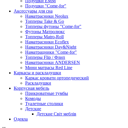
Подушки ЕММ
Подушки "Come-for"
Аксессуары для сна
Наматрасники Neolux
Топперы Take & Go
Топперы футоны "Come-for"
Футоны Матролюкс
Топперы Matro-Roll
Наматрасники Ecoflex
Наматрасники Day&Night
Наматрацники "Come-for"
Топперы Flip / Флип
Наматрасники ANDERSEN
Мини матрасы Red Line
Каркасы и раскладушки
Каркас кровати ортопедический
Раскладушки
Корпусная мебель
Прикроватные тумбы
Комоды
Туалетные столики
Детские
Детские Світ меблів
Одеяла