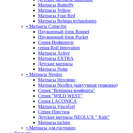
Матрасы Butterfly
Матрасы Yellow
Матрасы Four Red
Матрасы Belgian technologies
• Матрасы Come-for
Пружинный блок Bonnel
Пружинный блок Pocket
Серия Инфинити
серия Roll Innovation
Матрасы Active
Матрасы EXTRA
Детские матрасы
Матрасы Notte
• Матрасы Neolux
Матрасы Неолюкс
Матрасы Neoflex (вакуумная упаковка)
Серия "Вершина комфорта"
Серия "WILD WEST"
Серия LACONICA
Матрасы ViscoGel
Серия Престиж
Детские матрасы NEOLUX " Kids"
Матрасы luchini
• Матрасы для гостиниц