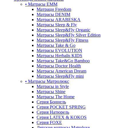
• Матрасы ЕММ
Матраци Freedom
Матрасы DENIM
Матрасы ARABESKA
Матрасы Sleep & Fly
Матрасы Sleep&Fly Organic
Матрасы Sleep&Fly Silver Edition
Матрасы Sleep&Fly Fitness
Матрасы Take & Go
Матрасы EVOLUTION
Матрасы Herbalis KIDS
Матрасы Take&Go Bamboo
Матрасы Doctor Health
Матрасы American Dream
Матрасы Sleep&Fly mini
• Матрасы Матролюкс
Матрасы in Style
Матрасы Shine
Матрасы The Home
Серия Боннель
Серия POCKET SPRING
Серия Натюрель
Серия LATEX & KOKOS
Серия FOXE
Детские матрасы Matroluxe