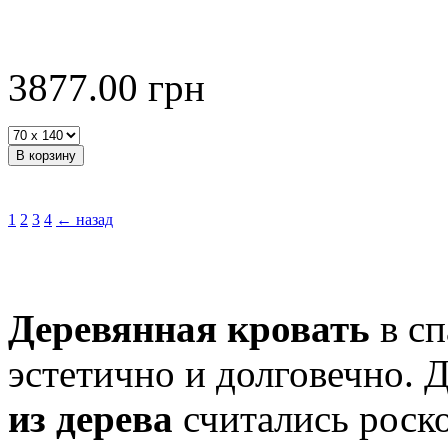
3877.00
грн
1
2
3
4
← назад
Деревянная кровать
в сп
эстетично и долговечно. 
из дерева
считались роск