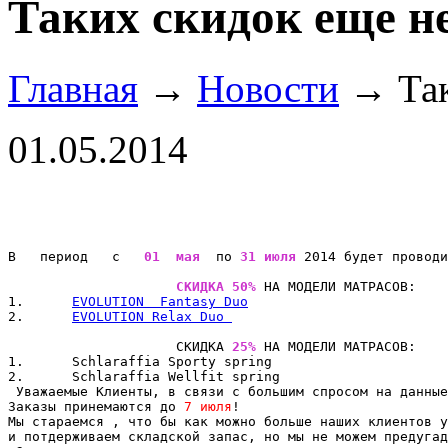
Таких скидок еще н
Главная
→
Новости
→ Так
01.05.2014
В   период   с   
01  мая
  по 
31 июля
 2014 будет проводи
                     СКИДКА 50% 
НА МОДЕЛИ МАТРАСОВ:

1.      
EVOLUTION  Fantasy Duo
2.      
EVOLUTION Relax Duo 
                     СКИДКА 
25% 
НА МОДЕЛИ МАТРАСОВ:

1.      Schlaraffia Sporty spring  

2.      Schlaraffia Wellfit spring 
 Уважаем
ые Клиенты, в связи с большим спросом на данны
Заказы принемаются до 
7 июля
!
Мы стараемся , что бы как можно больше наших клиентов у
и потдерживаем складской запас, но мы не можем предугад