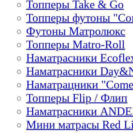
Топперы Take & Go
Топперы футоны "Co
Футоны Матролюкс
Топперы Matro-Roll
Наматрасники Ecofle
Наматрасники Day&N
Наматрацники "Come
Топперы Flip / Флип
Наматрасники AND
Мини матрасы Red L