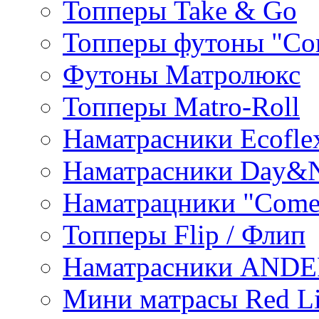
Топперы Take & Go
Топперы футоны "Co
Футоны Матролюкс
Топперы Matro-Roll
Наматрасники Ecofle
Наматрасники Day&N
Наматрацники "Come
Топперы Flip / Флип
Наматрасники AND
Мини матрасы Red L