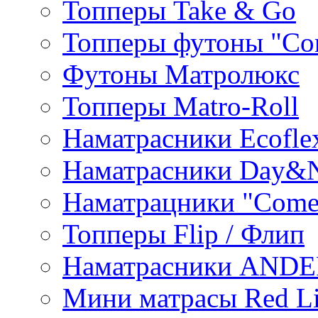
Топперы Take & Go
Топперы футоны "Co
Футоны Матролюкс
Топперы Matro-Roll
Наматрасники Ecofle
Наматрасники Day&N
Наматрацники "Come
Топперы Flip / Флип
Наматрасники AND
Мини матрасы Red L