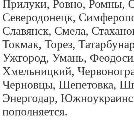
Прилуки, Ровно, Ромны, С
Северодонецк, Симферопол
Славянск, Смела, Стахано
Токмак, Торез, Татарбуна
Ужгород, Умань, Феодосия
Хмельницкий, Червоногра
Черновцы, Шепетовка, Шп
Энергодар, Южноукраинск
пополняется.
купить орто
Днепропетровск