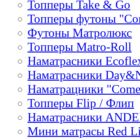
Топперы Take & Go
Топперы футоны "Co
Футоны Матролюкс
Топперы Matro-Roll
Наматрасники Ecofle
Наматрасники Day&N
Наматрацники "Come
Топперы Flip / Флип
Наматрасники AND
Мини матрасы Red L