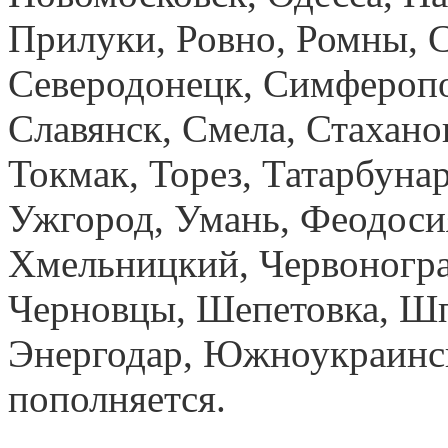
Прилуки, Ровно, Ромны, С
Северодонецк, Симферопол
Славянск, Смела, Стахано
Токмак, Торез, Татарбуна
Ужгород, Умань, Феодосия
Хмельницкий, Червоногра
Черновцы, Шепетовка, Шп
Энергодар, Южноукраинск
пополняется.
купить орто
Днепропетровск