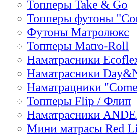
Топперы Take & Go
Топперы футоны "Co
Футоны Матролюкс
Топперы Matro-Roll
Наматрасники Ecofle
Наматрасники Day&N
Наматрацники "Come
Топперы Flip / Флип
Наматрасники AND
Мини матрасы Red L