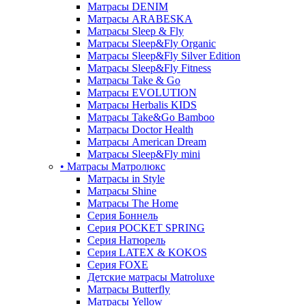
Матрасы DENIM
Матрасы ARABESKA
Матрасы Sleep & Fly
Матрасы Sleep&Fly Organic
Матрасы Sleep&Fly Silver Edition
Матрасы Sleep&Fly Fitness
Матрасы Take & Go
Матрасы EVOLUTION
Матрасы Herbalis KIDS
Матрасы Take&Go Bamboo
Матрасы Doctor Health
Матрасы American Dream
Матрасы Sleep&Fly mini
• Матрасы Матролюкс
Матрасы in Style
Матрасы Shine
Матрасы The Home
Серия Боннель
Серия POCKET SPRING
Серия Натюрель
Серия LATEX & KOKOS
Серия FOXE
Детские матрасы Matroluxe
Матрасы Butterfly
Матрасы Yellow