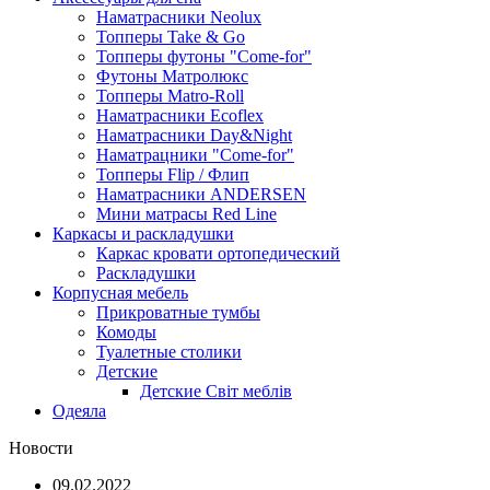
Наматрасники Neolux
Топперы Take & Go
Топперы футоны "Come-for"
Футоны Матролюкс
Топперы Matro-Roll
Наматрасники Ecoflex
Наматрасники Day&Night
Наматрацники "Come-for"
Топперы Flip / Флип
Наматрасники ANDERSEN
Мини матрасы Red Line
Каркасы и раскладушки
Каркас кровати ортопедический
Раскладушки
Корпусная мебель
Прикроватные тумбы
Комоды
Туалетные столики
Детские
Детские Світ меблів
Одеяла
Новости
09.02.2022