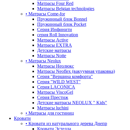
Матрасы Four Red
Матрасы Belgian technologies
• Матрасы Come-for
Пружинный блок Bonnel
Пружинный блок Pocket
Серия Инфинити
серия Roll Innovation
Матрасы Active
Матрасы EXTRA
Детские матрасы
Матрасы Notte
• Матрасы Neolux
Матрасы Неолюкс
Матрасы Neoflex (вакуумная упаковка)
Серия "Вершина комфорта"
Серия "WILD WEST"
Серия LACONICA
Матрасы ViscoGel
Серия Престиж
Детские матрасы NEOLUX " Kids"
Матрасы luchini
• Матрасы для гостиниц
Кровати
• Кровати из натурального дерева Днепр
Кровати Эстелла