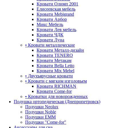
Кровати Олимп 2001
Елисеевская мебель
Кровати Mebigrand
Кровати Арбор
Микс Мебель
Кровати Лев мебель
Кровати ЧДК
Кровати Луна
• Кровати металлические
Кровати Металл-дизайн
Кровати TENERO
Кровати Метакам
Кровати Bella Letto
Кровати Mix Mebel
• Двухъярусные кровати
• Кровати с мягким изголовьем
Кровати RICHMAN
Кровати Come-for
• Кроватки для новорожденных
Подушка ортопедическая (Днепропетровск)
Подушки Neolux
Подушки Noble
Подушки ЕММ
Подушки "Come-for"
Аксессуары для сна