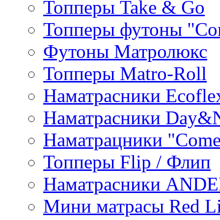
Топперы Take & Go
Топперы футоны "Co
Футоны Матролюкс
Топперы Matro-Roll
Наматрасники Ecofle
Наматрасники Day&N
Наматрацники "Come
Топперы Flip / Флип
Наматрасники AND
Мини матрасы Red L