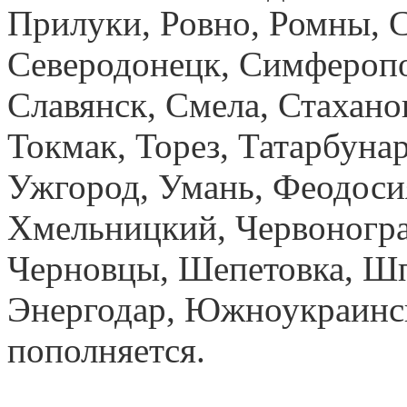
Прилуки, Ровно, Ромны, С
Северодонецк, Симферопол
Славянск, Смела, Стахано
Токмак, Торез, Татарбуна
Ужгород, Умань, Феодосия
Хмельницкий, Червоногра
Черновцы, Шепетовка, Шп
Энергодар, Южноукраинск
пополняется.
купить орто
Днепропетровск