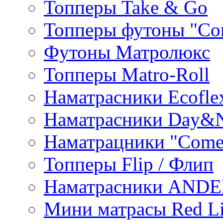
Топперы Take & Go
Топперы футоны "Co
Футоны Матролюкс
Топперы Matro-Roll
Наматрасники Ecofle
Наматрасники Day&N
Наматрацники "Come
Топперы Flip / Флип
Наматрасники AND
Мини матрасы Red L